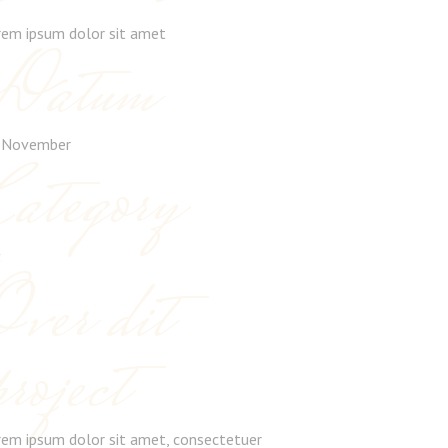
rem ipsum dolor sit amet
Datum
 November
Category
t
Over dit
project
rem ipsum dolor sit amet, consectetuer