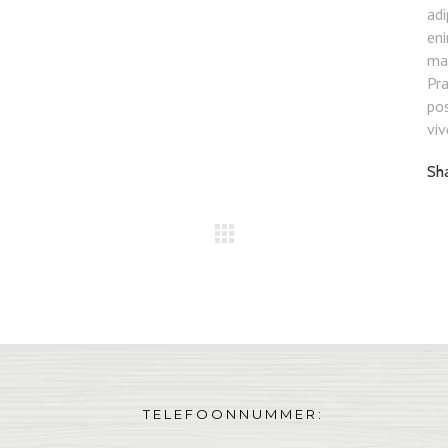
adi
eni
ma
Pr
pos
viv
Sh
TELEFOONNUMMER: