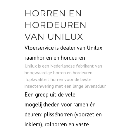
HORREN EN
HORDEUREN
VAN UNILUX
Vloerservice is dealer van Unilux
raamhorren en hordeuren
Unilux is een Nederlandse fabrikant van
hoogwaardige horren en hordeuren.
Topkwaliteit horren voor de beste
insectenwering met een lange levensduur.
Een greep uit de vele
mogelijkheden voor ramen én
deuren: plisséhorren (voorzet en
inklem), rolhorren en vaste