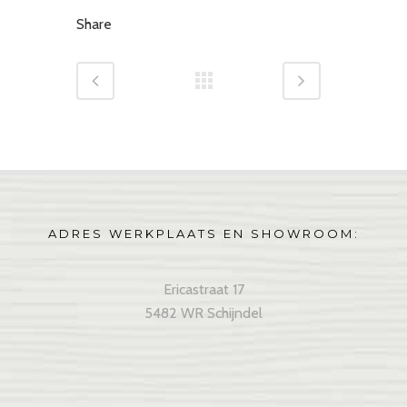
Share
ADRES WERKPLAATS EN SHOWROOM:
Ericastraat 17
5482 WR Schijndel