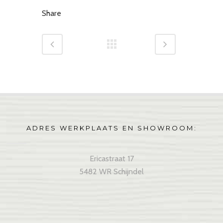
Share
ADRES WERKPLAATS EN SHOWROOM:
Ericastraat 17
5482 WR Schijndel