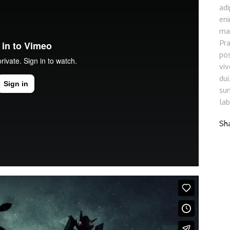
adi
eni
ma
Pr
pos
viv
dui
sun
la
Sh