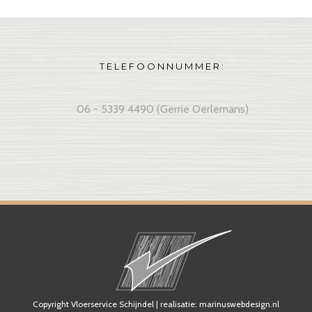
TELEFOONNUMMER:
06 - 5339 4490 (Gerrie Oerlemans)
Copyright Vloerservice Schijndel | realisatie:
marinuswebdesign.nl