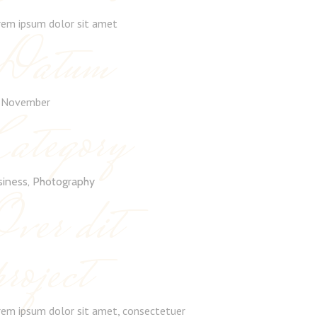
rem ipsum dolor sit amet
Datum
 November
Category
siness, Photography
Over dit
project
rem ipsum dolor sit amet, consectetuer