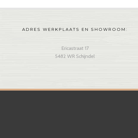
ADRES WERKPLAATS EN SHOWROOM:
Ericastraat 17
5482 WR Schijndel