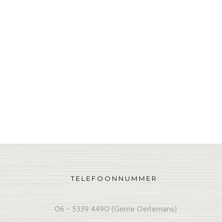
TELEFOONNUMMER:
06 - 5339 4490 (Gerrie Oerlemans)