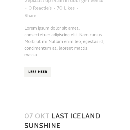
Geplaatst op 14:31h
in
door
gerrieenad
0 Reactie's
70
Likes
Share
Lorem ipsum dolor sit amet,
consectetuer adipiscing elit. Nam cursus.
Morbi ut mi. Nullam enim leo, egestas id,
condimentum at, laoreet mattis,
massa....
LEES MEER
07 OKT
LAST ICELAND
SUNSHINE