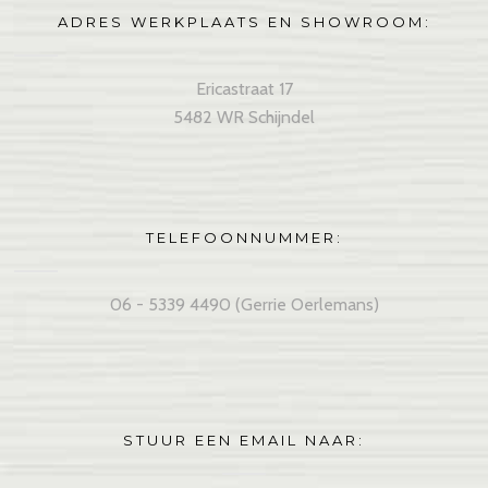
ADRES WERKPLAATS EN SHOWROOM:
Ericastraat 17
5482 WR Schijndel
TELEFOONNUMMER:
06 - 5339 4490 (Gerrie Oerlemans)
STUUR EEN EMAIL NAAR: