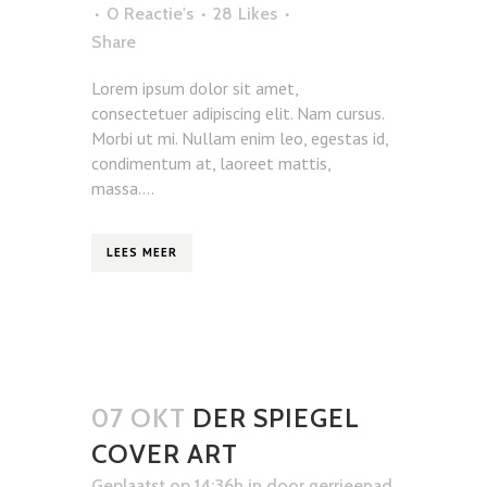
0 Reactie's
28
Likes
Share
Lorem ipsum dolor sit amet,
consectetuer adipiscing elit. Nam cursus.
Morbi ut mi. Nullam enim leo, egestas id,
condimentum at, laoreet mattis,
massa....
LEES MEER
07 OKT
DER SPIEGEL
COVER ART
Geplaatst op 14:36h
in
door
gerrieenad