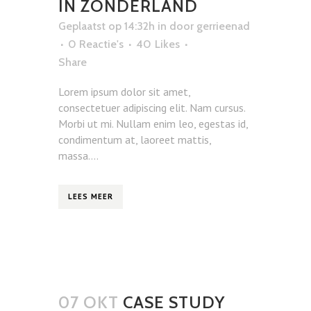
IN ZONDERLAND
Geplaatst op 14:32h
in
door
gerrieenad
0 Reactie's
40
Likes
Share
Lorem ipsum dolor sit amet,
consectetuer adipiscing elit. Nam cursus.
Morbi ut mi. Nullam enim leo, egestas id,
condimentum at, laoreet mattis,
massa....
LEES MEER
07 OKT
CASE STUDY