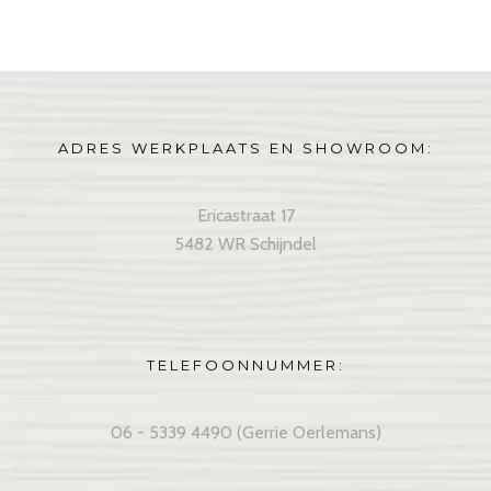
ADRES WERKPLAATS EN SHOWROOM:
Ericastraat 17
5482 WR Schijndel
TELEFOONNUMMER:
06 - 5339 4490 (Gerrie Oerlemans)