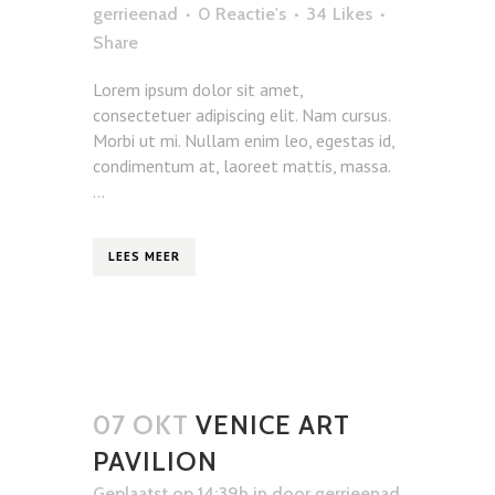
gerrieenad
0 Reactie's
34
Likes
Share
Lorem ipsum dolor sit amet,
consectetuer adipiscing elit. Nam cursus.
Morbi ut mi. Nullam enim leo, egestas id,
condimentum at, laoreet mattis, massa.
...
LEES MEER
07 OKT
VENICE ART
PAVILION
Geplaatst op 14:39h
in
door
gerrieenad